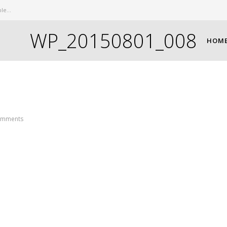
e...
WP_20150801_008
HOM
omments