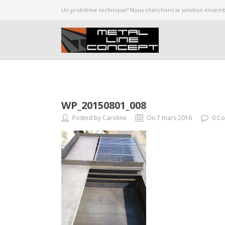
Un problème technique? Nous cherchons la solution ensembl
WP_20150801_008
Posted by Caroline
On 7 mars 2016
0 C