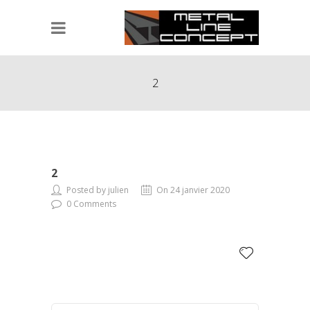
2
2
Posted by julien
On 24 janvier 2020
0 Comments