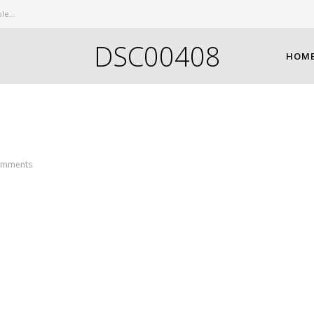
e...
DSC00408
HOM
omments